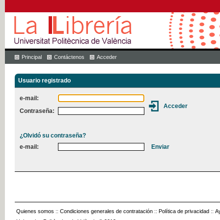
Principal
Contáctenos
Acceder
Usuario registrado
e-mail:
Contraseña:
¿Olvidó su contraseña?
e-mail:
Quienes somos
::
Condiciones generales de contratación
::
Política de privacidad
::
A