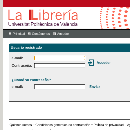
Principal
Contáctenos
Acceder
Usuario registrado
e-mail:
Contraseña:
¿Olvidó su contraseña?
e-mail:
Quienes somos
::
Condiciones generales de contratación
::
Política de privacidad
::
A