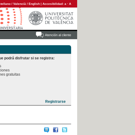
tellano
/
Valencià
/
English
|
Accesibilidad:
a
·
A
Atención al cliente
e podrá disfrutar si se registra:


iones

es gratuitas
