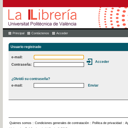
Principal
Contáctenos
Acceder
Usuario registrado
e-mail:
Contraseña:
¿Olvidó su contraseña?
e-mail:
Quienes somos
::
Condiciones generales de contratación
::
Política de privacidad
::
A