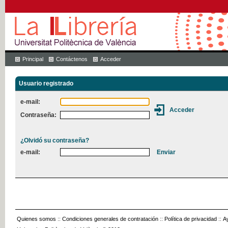
Principal
Contáctenos
Acceder
Usuario registrado
e-mail:
Contraseña:
¿Olvidó su contraseña?
e-mail:
Quienes somos
::
Condiciones generales de contratación
::
Política de privacidad
::
A