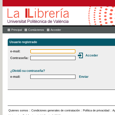
Principal
Contáctenos
Acceder
Usuario registrado
e-mail:
Contraseña:
¿Olvidó su contraseña?
e-mail:
Quienes somos
::
Condiciones generales de contratación
::
Política de privacidad
::
A