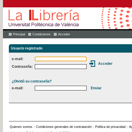
Principal
Contáctenos
Acceder
Usuario registrado
e-mail:
Contraseña:
¿Olvidó su contraseña?
e-mail:
Quienes somos
::
Condiciones generales de contratación
::
Política de privacidad
::
A