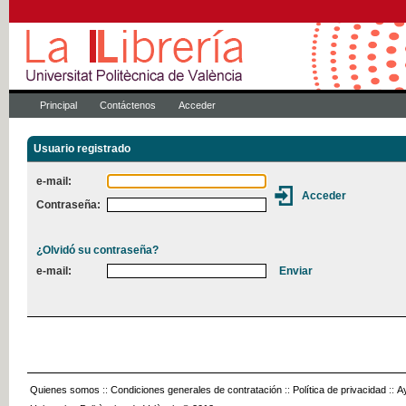
Principal
Contáctenos
Acceder
Usuario registrado
e-mail:
Contraseña:
¿Olvidó su contraseña?
e-mail:
Quienes somos
::
Condiciones generales de contratación
::
Política de privacidad
::
A