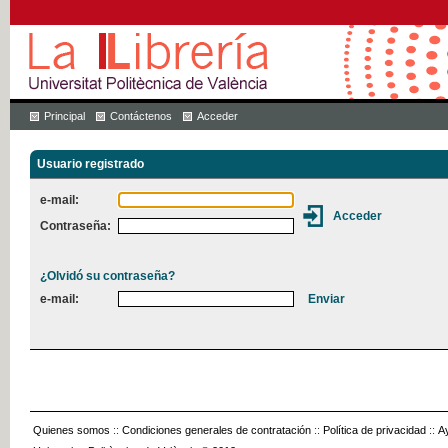
Principal
Contáctenos
Acceder
Usuario registrado
e-mail:
Contraseña:
¿Olvidó su contraseña?
e-mail:
Quienes somos
::
Condiciones generales de contratación
::
Política de privacidad
::
A