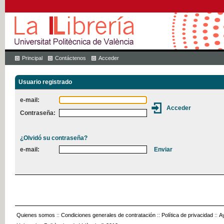
Principal
Contáctenos
Acceder
Usuario registrado
e-mail:
Contraseña:
¿Olvidó su contraseña?
e-mail:
Quienes somos
::
Condiciones generales de contratación
::
Política de privacidad
::
A