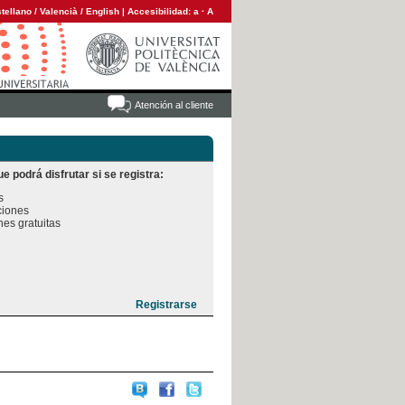
tellano
/
Valencià
/
English
|
Accesibilidad:
a
·
A
Atención al cliente
e podrá disfrutar si se registra:


iones

es gratuitas
