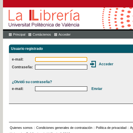
Principal
Contáctenos
Acceder
Usuario registrado
e-mail:
Contraseña:
¿Olvidó su contraseña?
e-mail:
Quienes somos
::
Condiciones generales de contratación
::
Política de privacidad
::
A