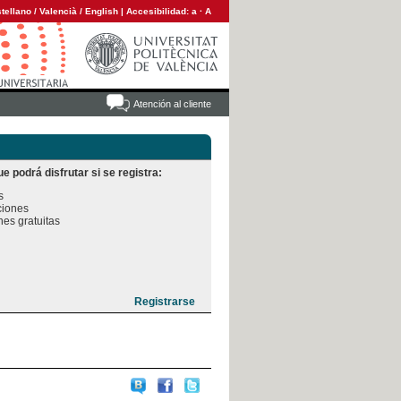
tellano
/
Valencià
/
English
|
Accesibilidad:
a
·
A
Atención al cliente
e podrá disfrutar si se registra:


iones

es gratuitas
