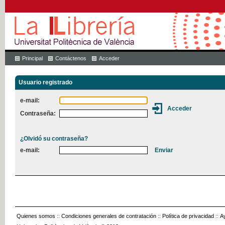
Principal
Contáctenos
Acceder
Usuario registrado
e-mail:
Contraseña:
¿Olvidó su contraseña?
e-mail:
Quienes somos
::
Condiciones generales de contratación
::
Política de privacidad
::
A