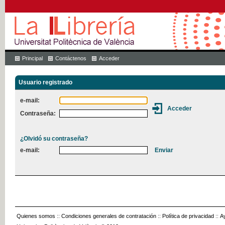
Principal
Contáctenos
Acceder
Usuario registrado
e-mail:
Contraseña:
¿Olvidó su contraseña?
e-mail:
Quienes somos
::
Condiciones generales de contratación
::
Política de privacidad
::
A