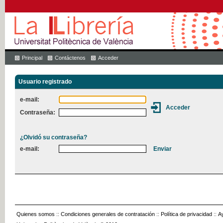
Principal
Contáctenos
Acceder
Usuario registrado
e-mail:
Contraseña:
¿Olvidó su contraseña?
e-mail:
Quienes somos
::
Condiciones generales de contratación
::
Política de privacidad
::
A