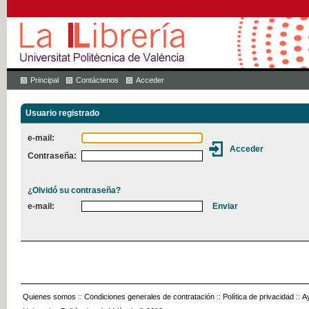
Principal
Contáctenos
Acceder
Usuario registrado
e-mail:
Contraseña:
¿Olvidó su contraseña?
e-mail:
Quienes somos
::
Condiciones generales de contratación
::
Política de privacidad
::
A