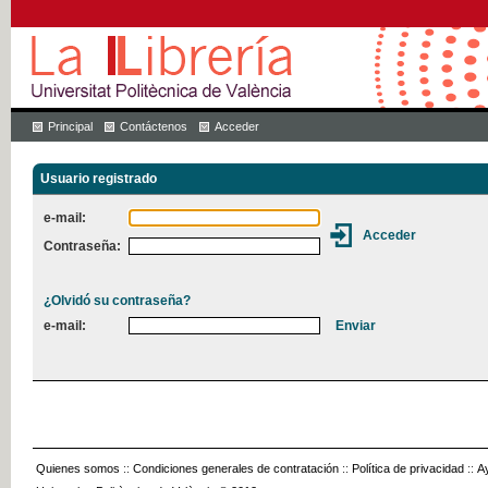
Principal
Contáctenos
Acceder
Usuario registrado
e-mail:
Contraseña:
¿Olvidó su contraseña?
e-mail:
Quienes somos
::
Condiciones generales de contratación
::
Política de privacidad
::
A