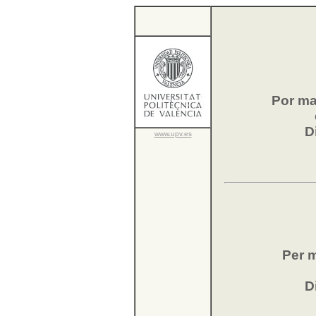
Por ma
D
www.upv.es
Per m
D