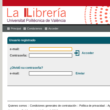
Principal
Contáctenos
Acceder
Usuario registrado
e-mail:
Contraseña:
¿Olvidó su contraseña?
e-mail:
Quienes somos
::
Condiciones generales de contratación
::
Política de privacidad
::
A