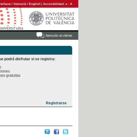
tellano
/
Valencià
/
English
|
Accesibilidad:
a
·
A
Atención al cliente
e podrá disfrutar si se registra:


iones

es gratuitas
