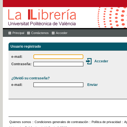
Principal
Contáctenos
Acceder
Usuario registrado
e-mail:
Contraseña:
¿Olvidó su contraseña?
e-mail:
Quienes somos
::
Condiciones generales de contratación
::
Política de privacidad
::
A