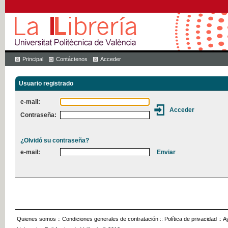
Principal
Contáctenos
Acceder
Usuario registrado
e-mail:
Contraseña:
¿Olvidó su contraseña?
e-mail:
Quienes somos
::
Condiciones generales de contratación
::
Política de privacidad
::
A