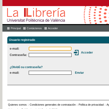
Principal
Contáctenos
Acceder
Usuario registrado
e-mail:
Contraseña:
¿Olvidó su contraseña?
e-mail:
Quienes somos
::
Condiciones generales de contratación
::
Política de privacidad
::
A