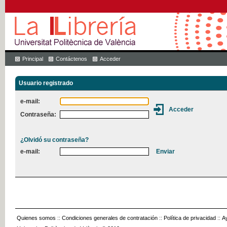
Principal
Contáctenos
Acceder
Usuario registrado
e-mail:
Contraseña:
¿Olvidó su contraseña?
e-mail:
Quienes somos
::
Condiciones generales de contratación
::
Política de privacidad
::
A