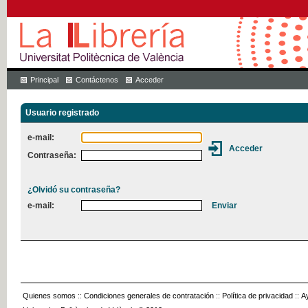
Principal
Contáctenos
Acceder
Usuario registrado
e-mail:
Contraseña:
¿Olvidó su contraseña?
e-mail:
Quienes somos
::
Condiciones generales de contratación
::
Política de privacidad
::
A