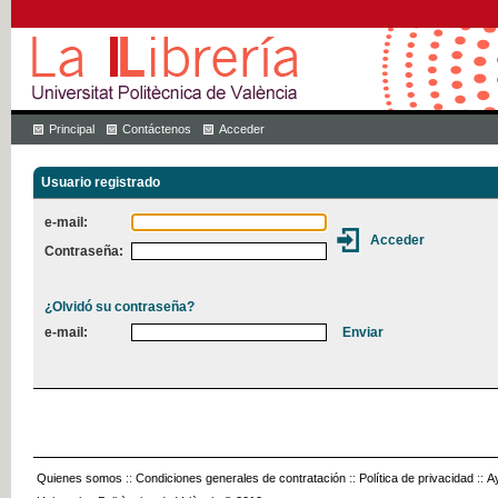
Principal
Contáctenos
Acceder
Usuario registrado
e-mail:
Contraseña:
¿Olvidó su contraseña?
e-mail:
Quienes somos
::
Condiciones generales de contratación
::
Política de privacidad
::
A