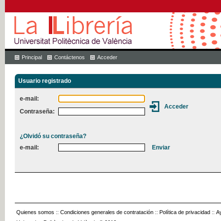
Principal
Contáctenos
Acceder
Usuario registrado
e-mail:
Contraseña:
¿Olvidó su contraseña?
e-mail:
Quienes somos
::
Condiciones generales de contratación
::
Política de privacidad
::
A