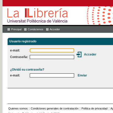
Principal
Contáctenos
Acceder
Usuario registrado
e-mail:
Contraseña:
¿Olvidó su contraseña?
e-mail:
Quienes somos
::
Condiciones generales de contratación
::
Política de privacidad
::
A