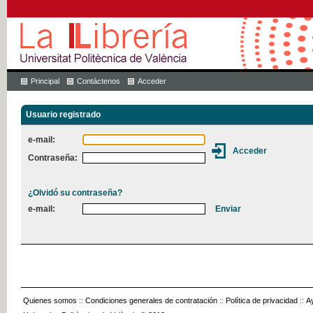
Principal
Contáctenos
Acceder
Usuario registrado
e-mail:
Contraseña:
¿Olvidó su contraseña?
e-mail:
Quienes somos
::
Condiciones generales de contratación
::
Política de privacidad
::
A