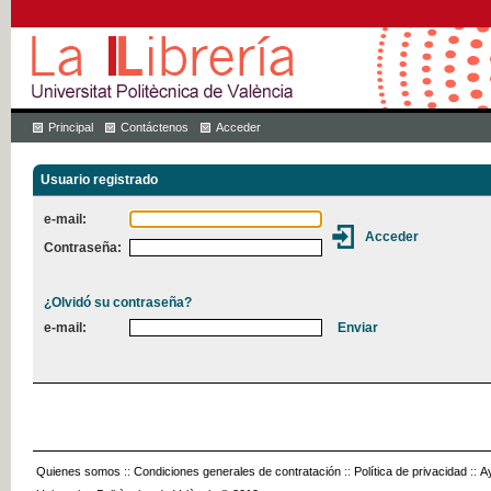
Principal
Contáctenos
Acceder
Usuario registrado
e-mail:
Contraseña:
¿Olvidó su contraseña?
e-mail:
Quienes somos
::
Condiciones generales de contratación
::
Política de privacidad
::
A