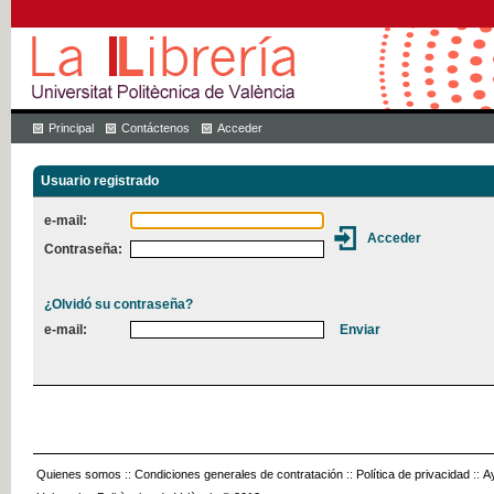
Principal
Contáctenos
Acceder
Usuario registrado
e-mail:
Contraseña:
¿Olvidó su contraseña?
e-mail:
Quienes somos
::
Condiciones generales de contratación
::
Política de privacidad
::
A