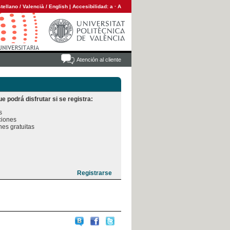
tellano
/
Valencià
/
English
|
Accesibilidad:
a
·
A
Atención al cliente
e podrá disfrutar si se registra:


iones

es gratuitas
