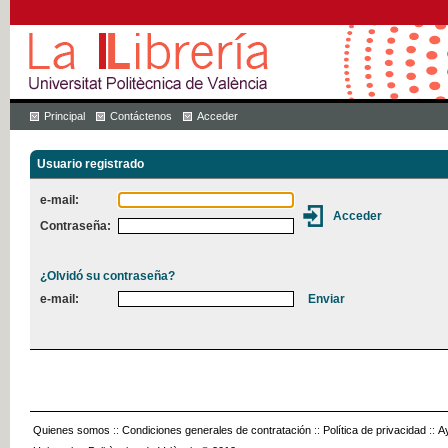
Principal
Contáctenos
Acceder
Usuario registrado
e-mail:
Contraseña:
¿Olvidó su contraseña?
e-mail:
Quienes somos
::
Condiciones generales de contratación
::
Política de privacidad
::
A