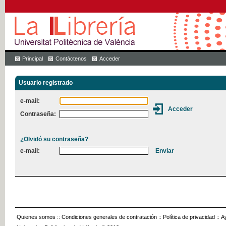
Principal
Contáctenos
Acceder
Usuario registrado
e-mail:
Contraseña:
¿Olvidó su contraseña?
e-mail:
Quienes somos
::
Condiciones generales de contratación
::
Política de privacidad
::
A