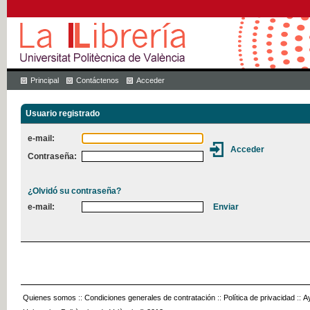
Principal
Contáctenos
Acceder
Usuario registrado
e-mail:
Contraseña:
¿Olvidó su contraseña?
e-mail:
Quienes somos
::
Condiciones generales de contratación
::
Política de privacidad
::
A