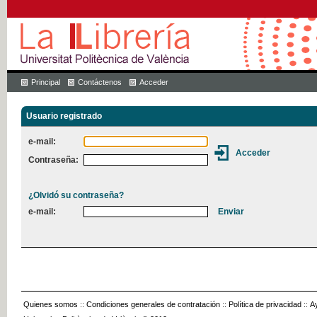
Principal
Contáctenos
Acceder
Usuario registrado
e-mail:
Contraseña:
¿Olvidó su contraseña?
e-mail:
Quienes somos
::
Condiciones generales de contratación
::
Política de privacidad
::
A