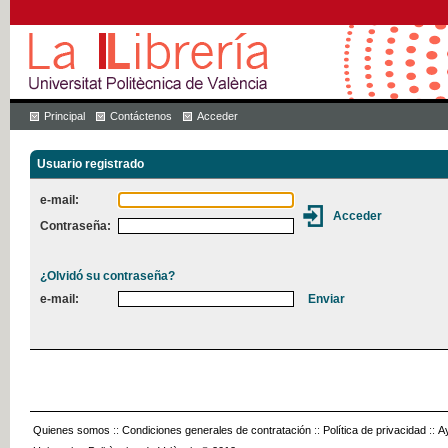
Principal
Contáctenos
Acceder
Usuario registrado
e-mail:
Contraseña:
¿Olvidó su contraseña?
e-mail:
Quienes somos
::
Condiciones generales de contratación
::
Política de privacidad
::
A