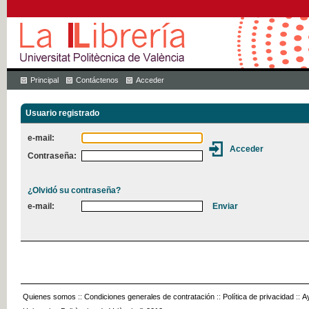
Principal
Contáctenos
Acceder
Usuario registrado
e-mail:
Contraseña:
¿Olvidó su contraseña?
e-mail:
Quienes somos
::
Condiciones generales de contratación
::
Política de privacidad
::
A