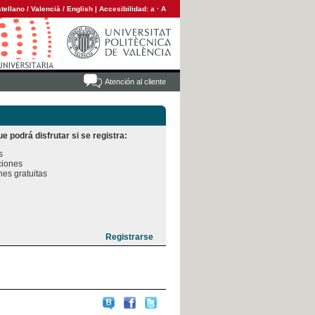
tellano
/
Valencià
/
English
|
Accesibilidad:
a
·
A
Atención al cliente
e podrá disfrutar si se registra:


iones

es gratuitas
