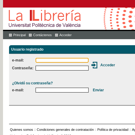
Principal
Contáctenos
Acceder
Usuario registrado
e-mail:
Contraseña:
¿Olvidó su contraseña?
e-mail:
Quienes somos
::
Condiciones generales de contratación
::
Política de privacidad
::
A