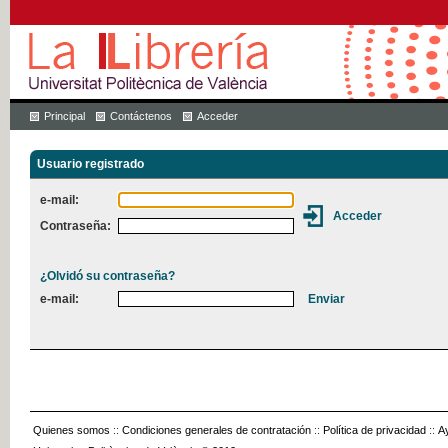
Principal
Contáctenos
Acceder
Usuario registrado
e-mail:
Contraseña:
¿Olvidó su contraseña?
e-mail:
Quienes somos
::
Condiciones generales de contratación
::
Política de privacidad
::
A