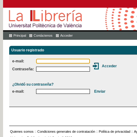
Principal
Contáctenos
Acceder
Usuario registrado
e-mail:
Contraseña:
¿Olvidó su contraseña?
e-mail:
Quienes somos
::
Condiciones generales de contratación
::
Política de privacidad
::
A