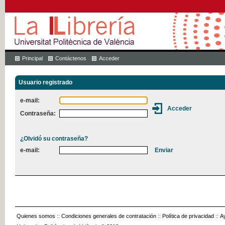
Principal
Contáctenos
Acceder
Usuario registrado
e-mail:
Contraseña:
¿Olvidó su contraseña?
e-mail:
Quienes somos
::
Condiciones generales de contratación
::
Política de privacidad
::
A