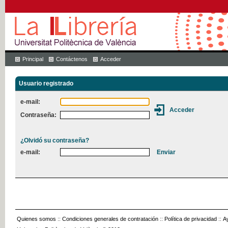
Principal
Contáctenos
Acceder
Usuario registrado
e-mail:
Contraseña:
¿Olvidó su contraseña?
e-mail:
Quienes somos
::
Condiciones generales de contratación
::
Política de privacidad
::
A