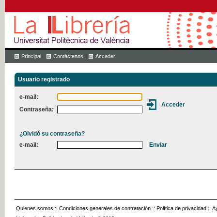
Principal
Contáctenos
Acceder
Usuario registrado
e-mail:
Contraseña:
¿Olvidó su contraseña?
e-mail:
Quienes somos
::
Condiciones generales de contratación
::
Política de privacidad
::
A