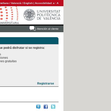
tellano
/
Valencià
/
English
|
Accesibilidad:
a
·
A
Atención al cliente
e podrá disfrutar si se registra:


iones

es gratuitas
