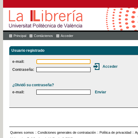
Principal
Contáctenos
Acceder
Usuario registrado
e-mail:
Contraseña:
¿Olvidó su contraseña?
e-mail:
Quienes somos
::
Condiciones generales de contratación
::
Política de privacidad
::
A