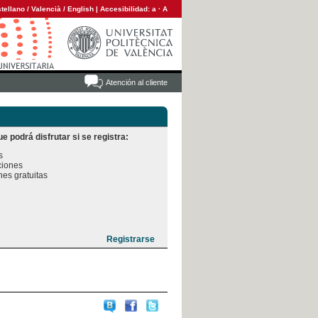
tellano
/
Valencià
/
English
|
Accesibilidad:
a
·
A
Atención al cliente
e podrá disfrutar si se registra:


iones

es gratuitas
