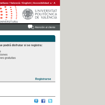
tellano
/
Valencià
/
English
|
Accesibilidad:
a
·
A
Atención al cliente
e podrá disfrutar si se registra:


iones

es gratuitas
